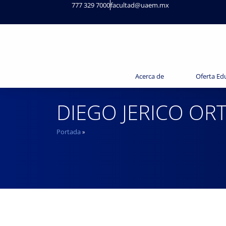
777 329 7000
facultad@uaem.mx
Acerca de
Oferta Ed
DIEGO JERICO OR
Portada
»