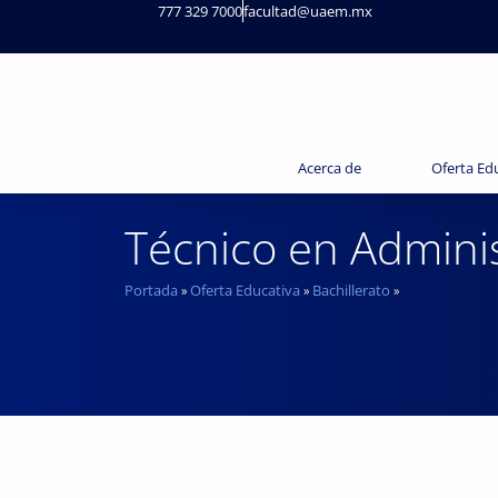
777 329 7000
facultad@uaem.mx
Acerca de
Oferta Ed
Técnico en Admini
Portada
Oferta Educativa
Bachillerato
»
»
»