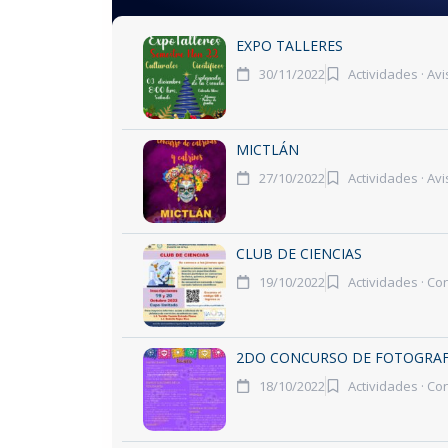
EXPO TALLERES
30/11/2022
Actividades
·
Avi
MICTLÁN
27/10/2022
Actividades
·
Avi
CLUB DE CIENCIAS
19/10/2022
Actividades
·
Con
2DO CONCURSO DE FOTOGRAF
18/10/2022
Actividades
·
Con