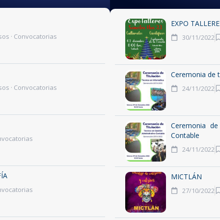
EXPO TALLERE
sos
·
Convocatorias
30/11/2022
Ceremonia de t
sos
·
Convocatorias
24/11/2022
Ceremonia de 
Contable
vocatorias
24/11/2022
ÍA
MICTLÁN
vocatorias
27/10/2022