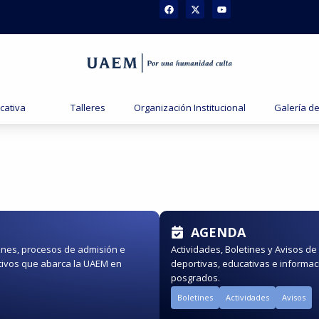
cativa
Talleres
Organización Institucional
Galería d
AGENDA
iones, procesos de admisión e
Actividades, Boletines y Avisos de 
ativos que abarca la UAEM en
deportivas, educativas e informac
posgrados.
Boletines
Actividades
Avisos