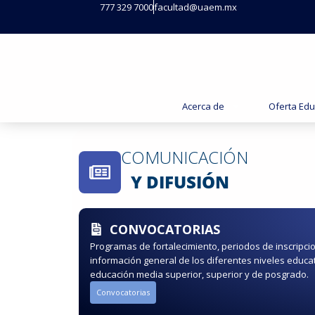
777 329 7000
facultad@uaem.mx
Acerca de
Oferta Edu
COMUNICACIÓN
Y DIFUSIÓN​
CONVOCATORIAS
Programas de fortalecimiento, periodos de inscripc
información general de los diferentes niveles educ
educación media superior, superior y de posgrado.
Convocatorias