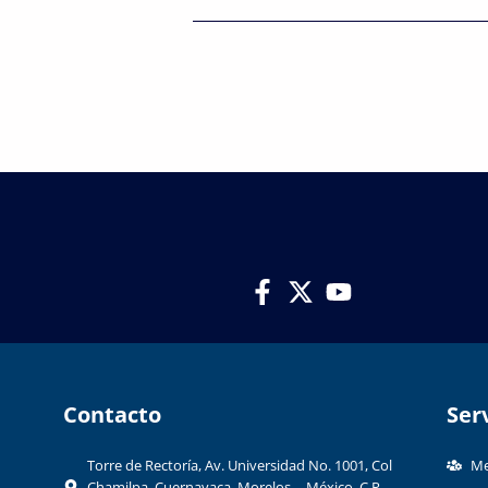
Contacto​
Ser
Torre de Rectoría, Av. Universidad No. 1001, Col
Me
Chamilpa, Cuernavaca, Morelos, México. C.P.