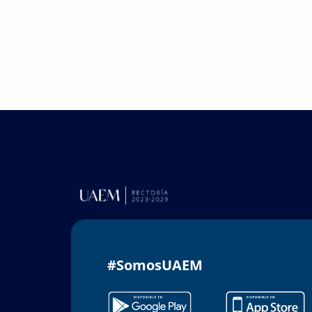
#SomosUAEM