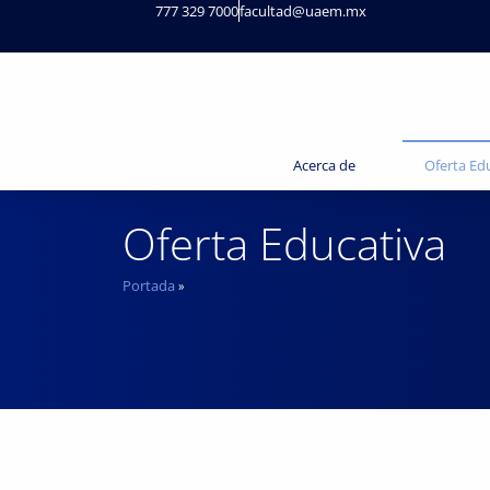
777 329 7000
facultad@uaem.mx
Acerca de
Oferta Ed
Oferta Educativa
Portada
»