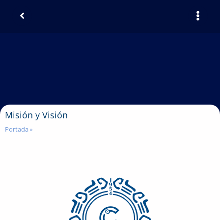
Misión y Visión
Portada
»