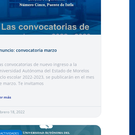
nuncio: convocatoria marzo
as convocatorias de nuevo ingreso a la
niversidad Autónoma del Estado de Morelos
iclo escolar 2022-2023, se publicarán en el mes
e marzo. Te invitamos
er más
ebrero 18, 2022
ACTIVIDADES