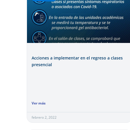
Acciones a implementar en el regreso a clases
presencial
Ver más
febrero 2, 2022