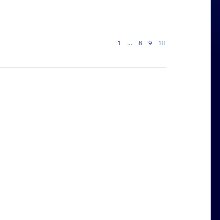
1
…
8
9
10