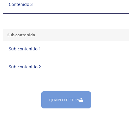
Contenido 3
Sub contenido
Sub contenido 1
Sub contenido 2
EJEMPLO BOTÓN