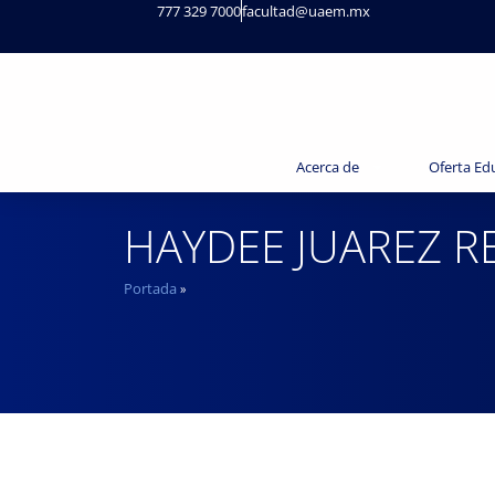
777 329 7000
facultad@uaem.mx
Acerca de
Oferta Ed
HAYDEE JUAREZ R
Portada
»