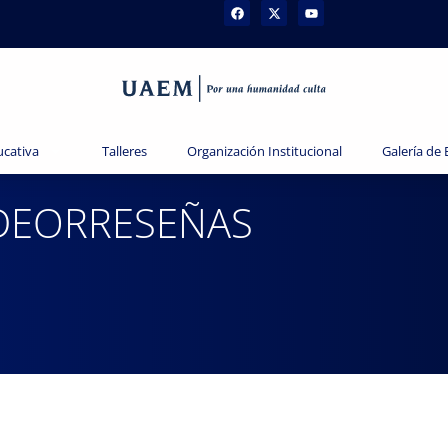
ucativa
Talleres
Organización Institucional
Galería de
DEORRESEÑAS