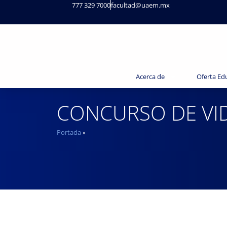
777 329 7000
facultad@uaem.mx
Acerca de
Oferta Ed
CONCURSO DE VI
Portada
»