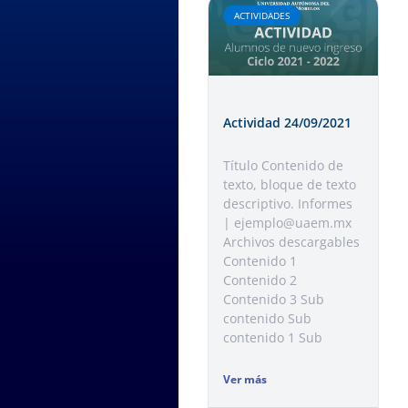
ACTIVIDADES
Actividad 24/09/2021
Título Contenido de
texto, bloque de texto
descriptivo. Informes
| ejemplo@uaem.mx
Archivos descargables
Contenido 1
Contenido 2
Contenido 3 Sub
contenido Sub
contenido 1 Sub
Ver más